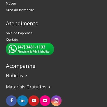
Museu
Área do Bombeiro
Atendimento
Sala de Imprensa
Contato
Acompanhe
Notícias
keyboard_arrow_right
Materiais Gratuitos
keyboard_arrow_right