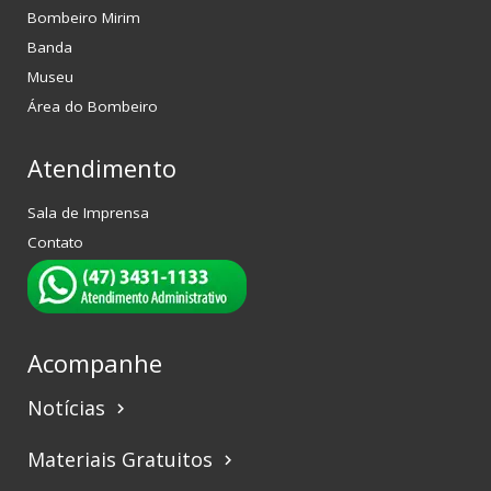
Bombeiro Mirim
Banda
Museu
Área do Bombeiro
Atendimento
Sala de Imprensa
Contato
Acompanhe
Notícias
keyboard_arrow_right
Materiais Gratuitos
keyboard_arrow_right