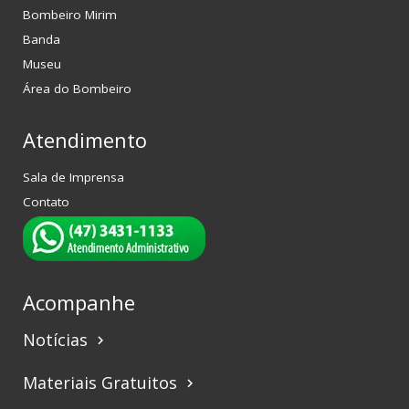
Bombeiro Mirim
Banda
Museu
Área do Bombeiro
Atendimento
Sala de Imprensa
Contato
Acompanhe
Notícias
keyboard_arrow_right
Materiais Gratuitos
keyboard_arrow_right