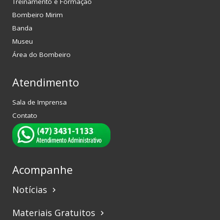
Treinamento e Formação
Bombeiro Mirim
Banda
Museu
Área do Bombeiro
Atendimento
Sala de Imprensa
Contato
Acompanhe
Notícias
keyboard_arrow_right
Materiais Gratuitos
keyboard_arrow_right