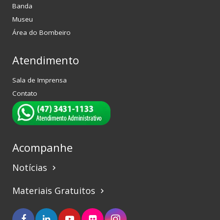
Banda
Museu
Área do Bombeiro
Atendimento
Sala de Imprensa
Contato
Acompanhe
Notícias
keyboard_arrow_right
Materiais Gratuitos
keyboard_arrow_right