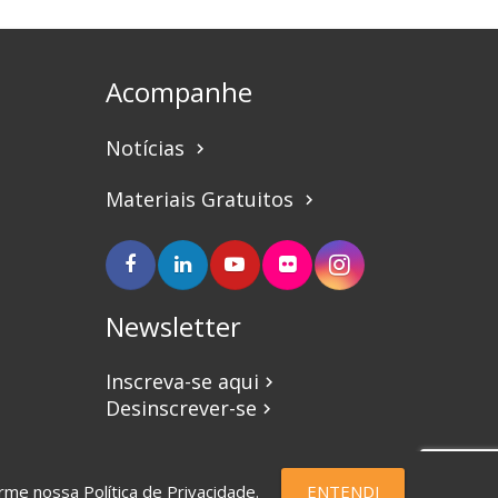
Acompanhe
Notícias
keyboard_arrow_right
Materiais Gratuitos
keyboard_arrow_right
Newsletter
Inscreva-se aqui
keyboard_arrow_right
Desinscrever-se
keyboard_arrow_right
forme nossa
Política de Privacidade
.
ENTENDI