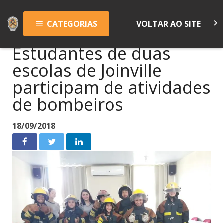
keyboard_arrow_right
CATEGORIAS
VOLTAR AO SITE
menu
Estudantes de duas
escolas de Joinville
participam de atividades
de bombeiros
18/09/2018