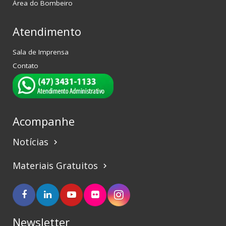
Área do Bombeiro
Atendimento
Sala de Imprensa
Contato
Acompanhe
Notícias
keyboard_arrow_right
Materiais Gratuitos
keyboard_arrow_right
Newsletter