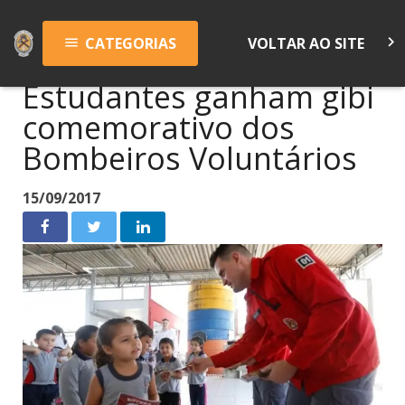
keyboard_arrow_right
CATEGORIAS
VOLTAR AO SITE
menu
Estudantes ganham gibi
comemorativo dos
Bombeiros Voluntários
15/09/2017