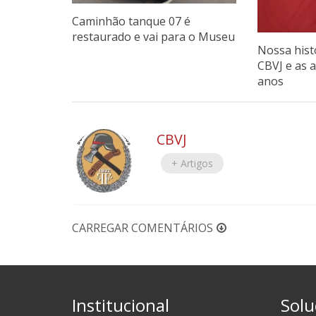
Caminhão tanque 07 é
restaurado e vai para o Museu
Nossa hist
CBVJ e as 
anos
CBVJ
+ Artigos
CARREGAR COMENTÁRIOS
Institucional
Solu