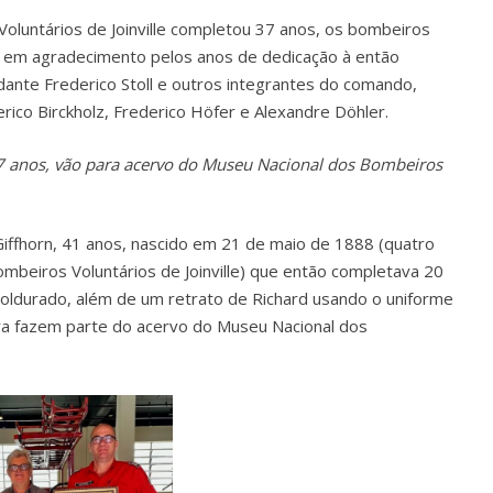
oluntários de Joinville completou 37 anos, os bombeiros
o em agradecimento pelos anos de dedicação à então
nte Frederico Stoll e outros integrantes do comando,
rico Birckholz, Frederico Höfer e Alexandre Döhler.
7 anos, vão para acervo do Museu Nacional dos Bombeiros
ffhorn, 41 anos, nascido em 21 de maio de 1888 (quatro
beiros Voluntários de Joinville) que então completava 20
ldurado, além de um retrato de Richard usando o uniforme
ra fazem parte do acervo do Museu Nacional dos