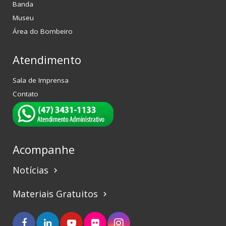
Banda
Museu
Área do Bombeiro
Atendimento
Sala de Imprensa
Contato
Acompanhe
Notícias
keyboard_arrow_right
Materiais Gratuitos
keyboard_arrow_right