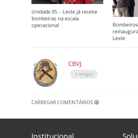
Unidade 05 – Leste já recebe
bombeiras na escala
Bombeiros 
operacional
reinaugur
Leste
CBVJ
+ Artigos
CARREGAR COMENTÁRIOS
Institucional
Solu