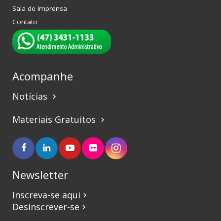
Sala de Imprensa
Contato
Acompanhe
Notícias
keyboard_arrow_right
Materiais Gratuitos
keyboard_arrow_right
Newsletter
Inscreva-se aqui
keyboard_arrow_right
Desinscrever-se
keyboard_arrow_right