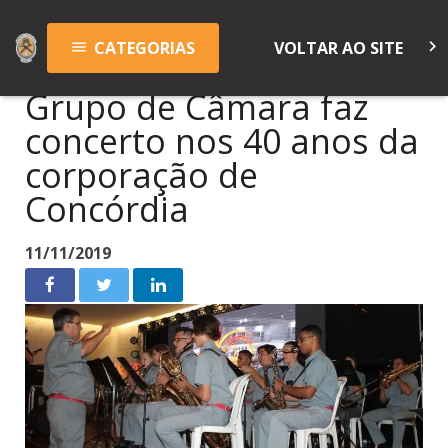
keyboard_arrow_right
CATEGORIAS
VOLTAR AO SITE
menu
Grupo de Câmara faz
concerto nos 40 anos da
corporação de
Concórdia
11/11/2019