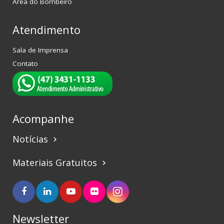
Área do Bombeiro
Atendimento
Sala de Imprensa
Contato
Acompanhe
Notícias
keyboard_arrow_right
Materiais Gratuitos
keyboard_arrow_right
Newsletter