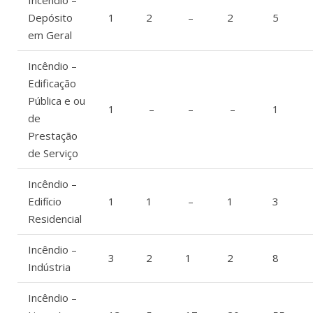
Incêndio –
Depósito
1
2
–
2
5
em Geral
Incêndio –
Edificação
Pública e ou
1
–
–
–
1
de
Prestação
de Serviço
Incêndio –
Edifício
1
1
–
1
3
Residencial
Incêndio –
3
2
1
2
8
Indústria
Incêndio –