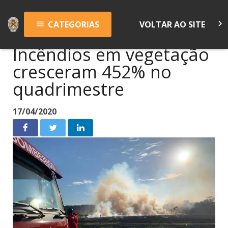
keyboard_arrow_right
CATEGORIAS
VOLTAR AO SITE
menu
Incêndios em vegetação
cresceram 452% no
quadrimestre
17/04/2020