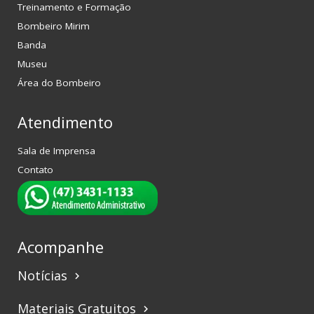
Treinamento e Formação
Bombeiro Mirim
Banda
Museu
Área do Bombeiro
Atendimento
Sala de Imprensa
Contato
Acompanhe
Notícias
keyboard_arrow_right
Materiais Gratuitos
keyboard_arrow_right