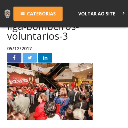
keyboard_arrow_right
CATEGORIAS
VOLTAR AO SITE
menu
liga-bombeiros-
voluntarios-3
05/12/2017