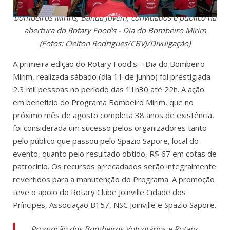
bombeiros Mirins, Banda Jovem, convidados e público na
abertura do Rotary Food's - Dia do Bombeiro Mirim
(Fotos: Cleiton Rodrigues/CBVJ/Divulgação)
A primeira edição do Rotary Food’s – Dia do Bombeiro
Mirim, realizada sábado (dia 11 de junho) foi prestigiada
2,3 mil pessoas no período das 11h30 até 22h. A ação
em benefício do Programa Bombeiro Mirim, que no
próximo mês de agosto completa 38 anos de existência,
foi considerada um sucesso pelos organizadores tanto
pelo público que passou pelo Spazio Sapore, local do
evento, quanto pelo resultado obtido, R$ 67 em cotas de
patrocínio. Os recursos arrecadados serão integralmente
revertidos para a manutenção do Programa. A promoção
teve o apoio do Rotary Clube Joinville Cidade dos
Príncipes, Associação B157, NSC Joinville e Spazio Sapore.
Promoção dos Bombeiros Voluntários e
Rotary