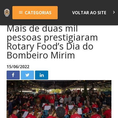
keyboard_arrow_right
CATEGORIAS
VOLTAR AO SITE
menu
Mais de duas mil
pessoas prestigiaram
Rotary Food’s Dia do
Bombeiro Mirim
15/06/2022