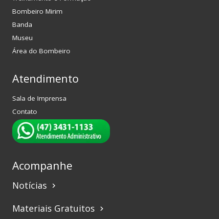
Bombeiro Mirim
Banda
Museu
Área do Bombeiro
Atendimento
Sala de Imprensa
Contato
Acompanhe
Notícias
keyboard_arrow_right
Materiais Gratuitos
keyboard_arrow_right