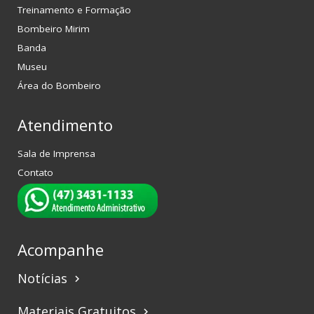
Treinamento e Formação
Bombeiro Mirim
Banda
Museu
Área do Bombeiro
Atendimento
Sala de Imprensa
Contato
Acompanhe
Notícias
keyboard_arrow_right
Materiais Gratuitos
keyboard_arrow_right