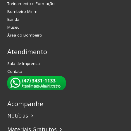
Treinamento e Formação
Bombeiro Mirim
Banda
Museu
Área do Bombeiro
Atendimento
Sala de Imprensa
Contato
Acompanhe
Notícias
keyboard_arrow_right
Materiais Gratuitos
keyboard_arrow_right