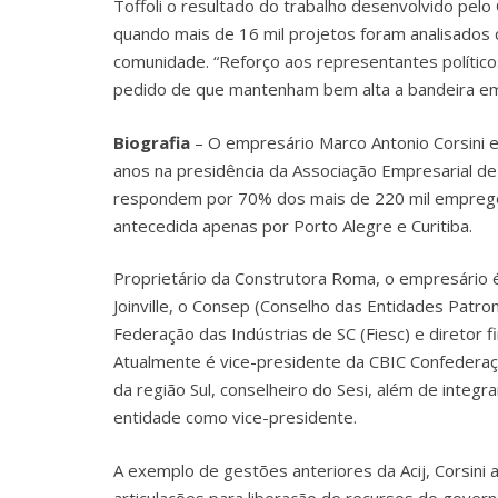
Toffoli o resultado do trabalho desenvolvido pel
quando mais de 16 mil projetos foram analisados c
comunidade. “Reforço aos representantes político
pedido de que mantenham bem alta a bandeira em
Biografia
– O empresário Marco Antonio Corsini 
anos na presidência da Associação Empresarial de 
respondem por 70% dos mais de 220 mil empregos 
antecedida apenas por Porto Alegre e Curitiba.
Proprietário da Construtora Roma, o empresário é 
Joinville, o Consep (Conselho das Entidades Patro
Federação das Indústrias de SC (Fiesc) e diretor f
Atualmente é vice-presidente da CBIC Confederaçã
da região Sul, conselheiro do Sesi, além de integra
entidade como vice-presidente.
A exemplo de gestões anteriores da Acij, Corsin
articulações para liberação de recursos do gover