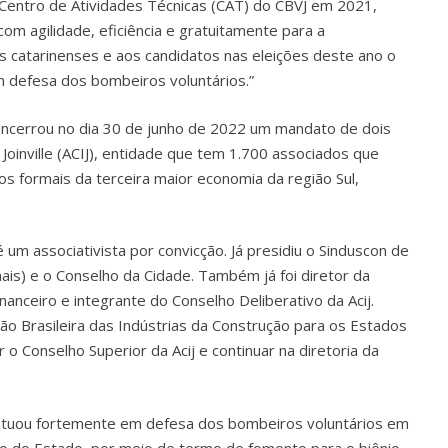
o Centro de Atividades Técnicas (CAT) do CBVJ em 2021,
om agilidade, eficiência e gratuitamente para a
s catarinenses e aos candidatos nas eleições deste ano o
 defesa dos bombeiros voluntários.”
encerrou no dia 30 de junho de 2022 um mandato de dois
Joinville (ACIJ), entidade que tem 1.700 associados que
formais da terceira maior economia da região Sul,
um associativista por convicção. Já presidiu o Sinduscon de
nais) e o Conselho da Cidade. Também já foi diretor da
inanceiro e integrante do Conselho Deliberativo da Acij.
o Brasileira das Indústrias da Construção para os Estados
r o Conselho Superior da Acij e continuar na diretoria da
i atuou fortemente em defesa dos bombeiros voluntários em
no do Estado, por meio de termo de fomento para o biênio