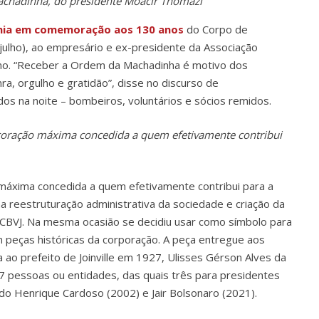
achadinha, do presidente Moacir Thomazi
nia em comemoração aos 130 anos
do Corpo de
 julho), ao empresário e ex-presidente da Associação
rsino. “Receber a Ordem da Machadinha é motivo dos
ra, orgulho e gratidão”, disse no discurso de
na noite – bombeiros, voluntários e sócios remidos.
ecoração máxima concedida a
quem efetivamente contribui
áxima concedida a quem efetivamente contribui para a
na reestruturação administrativa da sociedade e criação da
 CBVJ. Na mesma ocasião se decidiu usar como símbolo para
m peças históricas da corporação. A peça entregue aos
 ao prefeito de Joinville em 1927, Ulisses Gérson Alves da
27 pessoas ou entidades, das quais três para presidentes
ndo Henrique Cardoso (2002) e Jair Bolsonaro (2021).