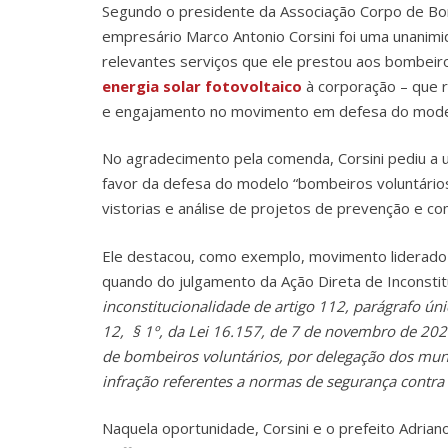
Segundo o presidente da Associação Corpo de Bom
empresário Marco Antonio Corsini foi uma unanimi
relevantes serviços que ele prestou aos bombeiro
energia solar fotovoltaico
à corporação – que 
e engajamento no movimento em defesa do modelo 
No agradecimento pela comenda, Corsini pediu a un
favor da defesa do modelo “bombeiros voluntários”
vistorias e análise de projetos de prevenção e co
Ele destacou, como exemplo, movimento liderado p
quando do julgamento da Ação Direta de Inconstit
inconstitucionalidade de artigo 112, parágrafo úni
12, § 1º, da Lei 16.157, de 7 de novembro de 20
de bombeiros voluntários, por delegação dos municí
infração referentes a normas de segurança contra
Naquela oportunidade, Corsini e o prefeito Adrian