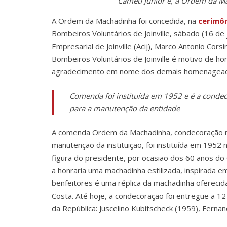
Cameu Júnior e, a Ordem da M
A Ordem da Machadinha foi concedida, na
cerimô
Bombeiros Voluntários de Joinville, sábado (16 de
Empresarial de Joinville (Acij), Marco Antonio Co
Bombeiros Voluntários de Joinville é motivo de hon
agradecimento em nome dos demais homenageados 
Comenda foi instituída em 1952 e é a cond
para a manutenção da entidade
A comenda Ordem da Machadinha, condecoração m
manutenção da instituição, foi instituída em 1952 
figura do presidente, por ocasião dos 60 anos do
a honraria uma machadinha estilizada, inspirada e
benfeitores é uma réplica da machadinha oferecida
Costa. Até hoje, a condecoração foi entregue a 1
da República: Juscelino Kubitscheck (1959), Ferna