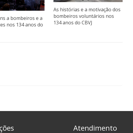
As histórias e a motivação dos
bombeiros voluntários nos
s a bombeiros e a
134 anos do CBVJ
tes nos 134 anos do
ções
Atendimento