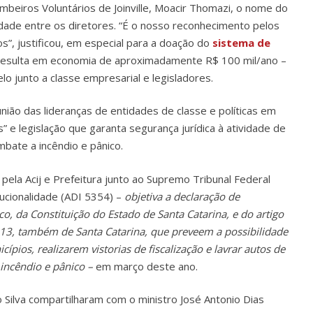
beiros Voluntários de Joinville, Moacir Thomazi, o nome do
dade entre os diretores. “É o nosso reconhecimento pelos
s”, justificou, em especial para a doação do
sistema de
resulta em economia de aproximadamente R$ 100 mil/ano –
junto a classe empresarial e legisladores.
ião das lideranças de entidades de classe e políticas em
 e legislação que garanta segurança jurídica à atividade de
mbate a incêndio e pânico.
ela Acij e Prefeitura junto ao Supremo Tribunal Federal
ucionalidade (ADI 5354) –
objetiva a declaração de
co, da Constituição do Estado de Santa Catarina, e do artigo
213, também de Santa Catarina, que preveem a possibilidade
pios, realizarem vistorias de fiscalização e lavrar autos de
 incêndio e pânico –
em março deste ano.
o Silva compartilharam com o ministro José Antonio Dias