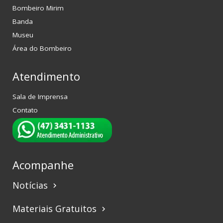
Bombeiro Mirim
Banda
Museu
Área do Bombeiro
Atendimento
Sala de Imprensa
Contato
Acompanhe
Notícias
keyboard_arrow_right
Materiais Gratuitos
keyboard_arrow_right