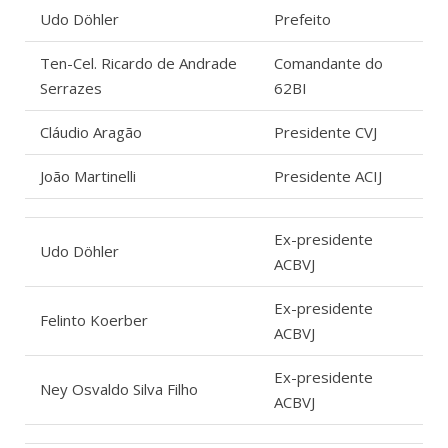
Udo Döhler
Prefeito
Ten-Cel. Ricardo de Andrade
Comandante do
Serrazes
62BI
Cláudio Aragão
Presidente CVJ
João Martinelli
Presidente ACIJ
Ex-presidente
Udo Döhler
ACBVJ
Ex-presidente
Felinto Koerber
ACBVJ
Ex-presidente
Ney Osvaldo Silva Filho
ACBVJ