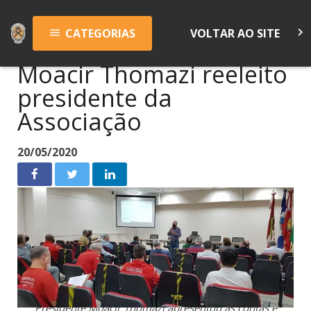
keyboard_arrow_right
CATEGORIAS
VOLTAR AO SITE
menu
Moacir Thomazi reeleito
presidente da
Associação
20/05/2020
Presidente Moacir Thomazi apresentou as contas e