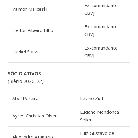
Ex-comandante
Valmor Maliceski
CBVJ
Ex-comandante
Heitor Ribeiro Filho
CBVJ
Ex-comandante
Jaekel Souza
CBVJ
SÓCIO ATIVOS
(Biênio 2020-22)
Abel Pereira
Levino Zietz
Luciano Mendonça
Ayres Christian Olsen
Seiler
Luiz Gustavo de
Alexandre Atanázio