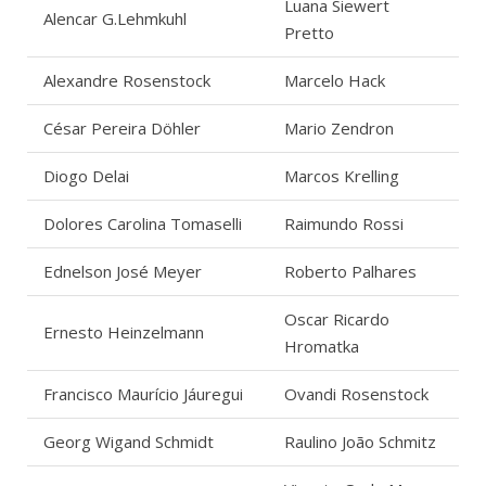
Luana Siewert
Alencar G.Lehmkuhl
Pretto
Alexandre Rosenstock
Marcelo Hack
César Pereira Döhler
Mario Zendron
Diogo Delai
Marcos Krelling
Dolores Carolina Tomaselli
Raimundo Rossi
Ednelson José Meyer
Roberto Palhares
Oscar Ricardo
Ernesto Heinzelmann
Hromatka
Francisco Maurício Jáuregui
Ovandi Rosenstock
Georg Wigand Schmidt
Raulino João Schmitz