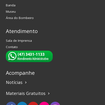
Banda
Museu
Área do Bombeiro
Atendimento
Sala de Imprensa
Contato
Acompanhe
Notícias
keyboard_arrow_right
Materiais Gratuitos
keyboard_arrow_right