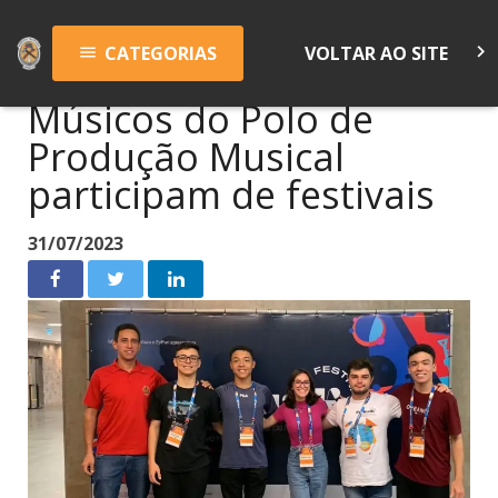
keyboard_arrow_right
CATEGORIAS
VOLTAR AO SITE
menu
Músicos do Polo de
Produção Musical
participam de festivais
31/07/2023