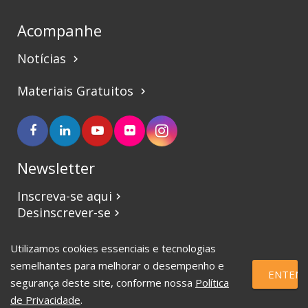
Acompanhe
Notícias
keyboard_arrow_right
Materiais Gratuitos
keyboard_arrow_right
Newsletter
Inscreva-se aqui
keyboard_arrow_right
Desinscrever-se
keyboard_arrow_right
Utilizamos cookies essenciais e tecnologias
©2017 CBVJ. Todos os direitos reservados.
semelhantes para melhorar o desempenho e
ENTEND
segurança deste site, conforme nossa
Política
de Privacidade
.
eSauce | Marketing Digital