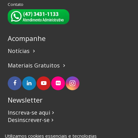
Contato
Acompanhe
Notícias
keyboard_arrow_right
Materiais Gratuitos
keyboard_arrow_right
Newsletter
Inscreva-se aqui
keyboard_arrow_right
Desinscrever-se
keyboard_arrow_right
Utilizamos cookies essenciais e tecnologias