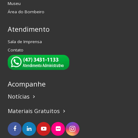
Museu
Área do Bombeiro
Atendimento
Sala de Imprensa
Contato
Acompanhe
Notícias
keyboard_arrow_right
Materiais Gratuitos
keyboard_arrow_right