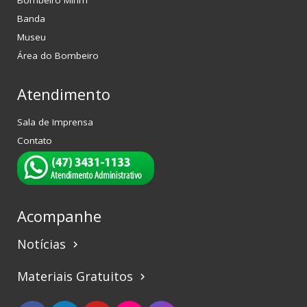
Bombeiro Mirim
Banda
Museu
Área do Bombeiro
Atendimento
Sala de Imprensa
Contato
Acompanhe
Notícias
keyboard_arrow_right
Materiais Gratuitos
keyboard_arrow_right