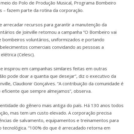
or meio do Polo de Produção Musical, Programa Bombeiro
 – fazem parte da rotina da corporação.
 e arrecadar recursos para garantir a manutenção da
ntários de Joinville retomou a campanha “O Bombeiro vai
de bombeiros voluntários, uniformizados e portando
stabelecimentos comerciais convidando as pessoas a
elétrica (Celesc).
e se inspirou em campanhas similares feitas em outras
ão pode doar a quantia que desejar”, diz o executivo da
ville, Claudionir Gonçalves. “A contribuição da comunidade é
 eficiente que sempre almejamos”, observa.
a entidade do gênero mais antiga do país. Há 130 anos todos
ação, mas tem um custo elevado. A corporação precisa
ências de salvamento, equipamentos e treinamentos para
 tecnológica. “100% do que é arrecadado retorna em