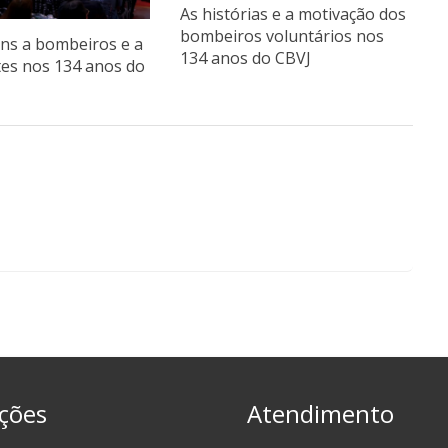
As histórias e a motivação dos
bombeiros voluntários nos
s a bombeiros e a
134 anos do CBVJ
tes nos 134 anos do
ções
Atendimento