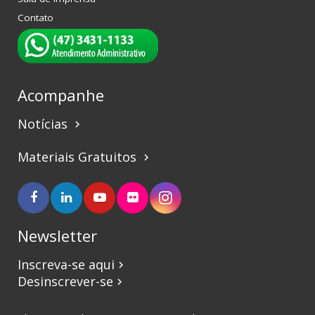
Contato
Acompanhe
Notícias
keyboard_arrow_right
Materiais Gratuitos
keyboard_arrow_right
Newsletter
Inscreva-se aqui
keyboard_arrow_right
Desinscrever-se
keyboard_arrow_right