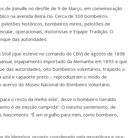
s de Joinville no desfile de 9 de Março, em comemoração
úblico na avenida Beira-rio. Cerca de 300 bombeiros
 pelotões históricos, bombeiros mirins, pelotões de
icular, operacionais, motoristas e Equipe Tradição. O
anque das autoridades.
ch Stoll (que esteve no comando do CBVJ de agosto de 1898
 manual, equipamento importado da Alemanha em 1893 e que
e das autoridades, oito bombeiros voluntários, trajando o
a azul e capacete preto – reproduziram o modo de
 acervo do Museu Nacional do Bombeiro Voluntário.
 para o resto da minha vida”, disse o bombeiro Geraldo
imento é de missão cumprida”. O mesmo sentimento, de
nas Nascimento. “É um orgulho para mim, como bombeiro,
ne da Memória, projeto coordenado pela museóloga e vice-