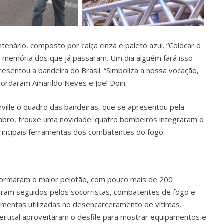
tenário, composto por calça cinza e paletó azul. “Colocar o
a memória dos que já passaram. Um dia alguém fará isso
resentou a bandeira do Brasil. “Simboliza a nossa vocação,
cordaram Amarildo Neves e Joel Doin.
ville o quadro das bandeiras, que se apresentou pela
tembro, trouxe uma novidade: quatro bombeiros integraram o
ncipais ferramentas dos combatentes do fogo.
formaram o maior pelotão, com pouco mais de 200
 foram seguidos pelos socorristas, combatentes de fogo e
amentas utilizadas no desencarceramento de vítimas.
ertical aproveitaram o desfile para mostrar equipamentos e