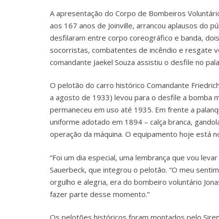
A apresentação do Corpo de Bombeiros Voluntário
aos 167 anos de Joinville, arrancou aplausos do p
desfilaram entre corpo coreográfico e banda, dois
socorristas, combatentes de incêndio e resgate ve
comandante Jaekel Souza assistiu o desfile no pal
O pelotão do carro histórico Comandante Friedri
a agosto de 1933) levou para o desfile a bomba
permaneceu em uso até 1935. Em frente a palanqu
uniforme adotado em 1894 – calça branca, gandol
operação da máquina. O equipamento hoje está no
“Foi um dia especial, uma lembrança que vou levar
Sauerbeck, que integrou o pelotão. “O meu sent
orgulho e alegria, era do bombeiro voluntário Jo
fazer parte desse momento.”
Os pelotões históricos foram montados pelo Sire