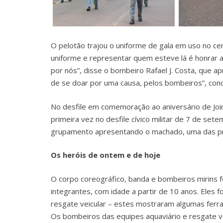
O pelotão trajou o uniforme de gala em uso no cen
uniforme e representar quem esteve lá é honrar 
por nós”, disse o bombeiro Rafael J. Costa, que ap
de se doar por uma causa, pelos bombeiros”, con
No desfile em comemoração ao aniversário de Join
primeira vez no desfile cívico militar de 7 de se
grupamento apresentando o machado, uma das pri
Os heróis de ontem e de hoje
O corpo coreográfico, banda e bombeiros mirins 
integrantes, com idade a partir de 10 anos. Eles
resgate veicular – estes mostraram algumas ferr
Os bombeiros das equipes aquaviário e resgate v