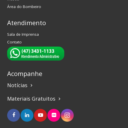
Área do Bombeiro
Atendimento
Sala de Imprensa
Contato
Acompanhe
Notícias
keyboard_arrow_right
Materiais Gratuitos
keyboard_arrow_right