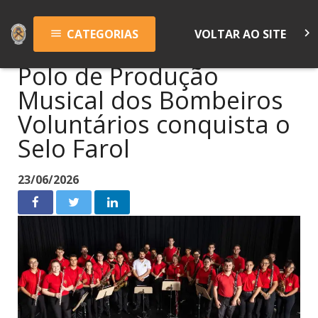
keyboard_arrow_right
CATEGORIAS
VOLTAR AO SITE
menu
Polo de Produção
Musical dos Bombeiros
Voluntários conquista o
Selo Farol
23/06/2026