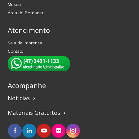
Museu
Área do Bombeiro
Atendimento
Sala de Imprensa
Contato
Acompanhe
Notícias
keyboard_arrow_right
Materiais Gratuitos
keyboard_arrow_right