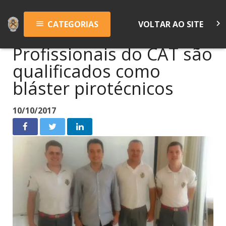
keyboard_arrow_right
CATEGORIAS
VOLTAR AO SITE
menu
Profissionais do CAT são
qualificados como
bláster pirotécnicos
10/10/2017