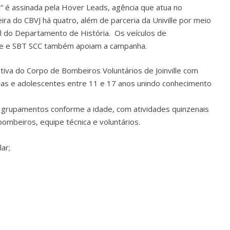
” é assinada pela Hover Leads, agência que atua no
eira do CBVJ há quatro, além de parceria da Univille por meio
l do Departamento de História. Os veículos de
ille e SBT SCC também apoiam a campanha.
ativa do Corpo de Bombeiros Voluntários de Joinville com
ças e adolescentes entre 11 e 17 anos unindo conhecimento
 grupamentos conforme a idade, com atividades quinzenais
mbeiros, equipe técnica e voluntários.
ar;