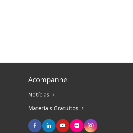
Acompanhe
Notícias
keyboard_arrow_right
Materiais Gratuitos
keyboard_arrow_right