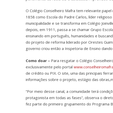
O Colégio Conselheiro Mafra tem relevante papel n
1858 como Escola do Padre Carlos, líder religioso
municipalidade e se transforma em Colégio Joinvil
depois, em 1911, passa a se chamar Grupo Escola
ensinando em português, humanidades e buscando 
do projeto de reforma liderado por Orestes Guim
governo criou então a Inspetoria de Ensino dand
Como doar –
Para resgatar o Colégio Conselheir
exclusivamente pelo portal
www.conselheiromafra
de crédito ou PIX. O site, uma das principais fer
informações sobre o projeto, estágio das obras,m
“Por meio desse canal, a comunidade terá condiç
protagonista em todas as fases”, observa o diret
fez parte do primeiro grupamento do Programa B