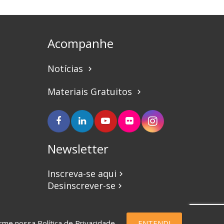
Acompanhe
Notícias
keyboard_arrow_right
Materiais Gratuitos
keyboard_arrow_right
Newsletter
Inscreva-se aqui
keyboard_arrow_right
Desinscrever-se
keyboard_arrow_right
forme nossa
Política de Privacidade
.
ENTENDI