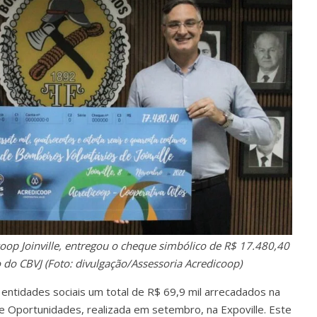
icoop Joinville, entregou o cheque simbólico de R$ 17.480,40
 do CBVJ (Foto: divulgação/Assessoria Acredicoop)
ntidades sociais um total de R$ 69,9 mil arrecadados na
 de Oportunidades, realizada em setembro, na Expoville. Este