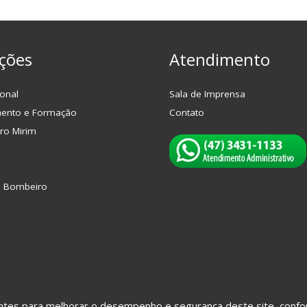
ções
Atendimento
onal
Sala de Imprensa
mento e Formação
Contato
ro Mirim
o Bombeiro
hantes para melhorar o desempenho e segurança deste site, con