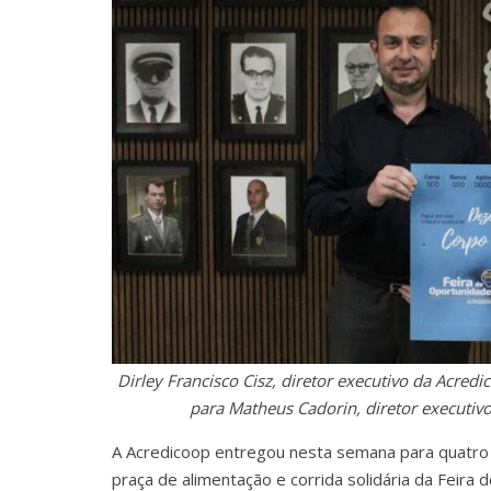
Dirley Francisco Cisz, diretor executivo da Acred
para Matheus Cadorin, diretor executivo
A Acredicoop entregou nesta semana para quatro e
praça de alimentação e corrida solidária da Feira