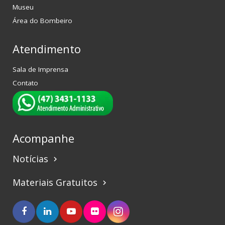
Museu
Área do Bombeiro
Atendimento
Sala de Imprensa
Contato
Acompanhe
Notícias
keyboard_arrow_right
Materiais Gratuitos
keyboard_arrow_right