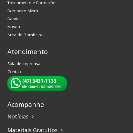
Treinamento e Formação
Bombeiro Mirim
Banda
Museu
Área do Bombeiro
Atendimento
Sala de Imprensa
Contato
Acompanhe
Notícias
keyboard_arrow_right
Materiais Gratuitos
keyboard_arrow_right