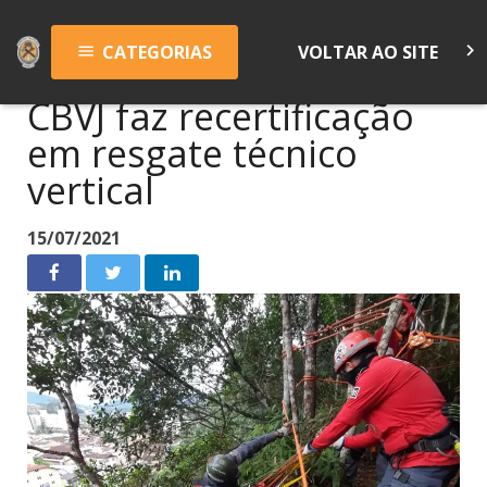
keyboard_arrow_right
CATEGORIAS
VOLTAR AO SITE
menu
CBVJ faz recertificação
em resgate técnico
vertical
15/07/2021