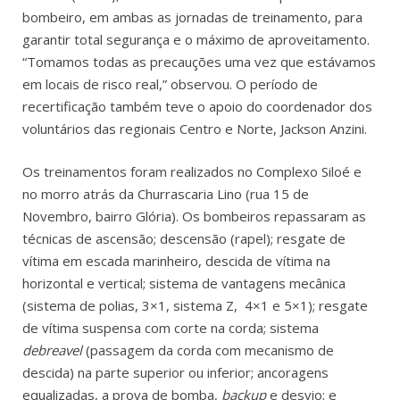
bombeiro, em ambas as jornadas de treinamento, para
garantir total segurança e o máximo de aproveitamento.
“Tomamos todas as precauções uma vez que estávamos
em locais de risco real,” observou. O período de
recertificação também teve o apoio do coordenador dos
voluntários das regionais Centro e Norte, Jackson Anzini.
Os treinamentos foram realizados no Complexo Siloé e
no morro atrás da Churrascaria Lino (rua 15 de
Novembro, bairro Glória). Os bombeiros repassaram as
técnicas de ascensão; descensão (rapel); resgate de
vítima em escada marinheiro, descida de vítima na
horizontal e vertical; sistema de vantagens mecânica
(sistema de polias, 3×1, sistema Z, 4×1 e 5×1); resgate
de vítima suspensa com corte na corda; sistema
debreavel
(passagem da corda com mecanismo de
descida) na parte superior ou inferior; ancoragens
equalizadas, a prova de bomba,
backup
e desvio; e