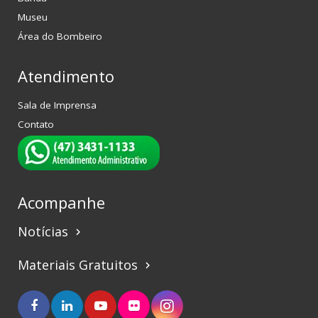
Museu
Área do Bombeiro
Atendimento
Sala de Imprensa
Contato
Acompanhe
Notícias
keyboard_arrow_right
Materiais Gratuitos
keyboard_arrow_right