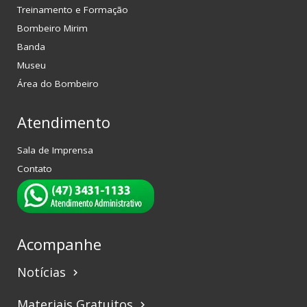
Treinamento e Formação
Bombeiro Mirim
Banda
Museu
Área do Bombeiro
Atendimento
Sala de Imprensa
Contato
Acompanhe
Notícias
keyboard_arrow_right
Materiais Gratuitos
keyboard_arrow_right