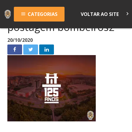
keyboard_arrow_right
CATEGORIAS
VOLTAR AO SITE
menu
postagem bombeiros2
20/10/2020