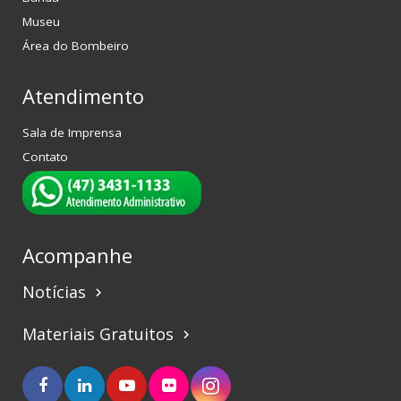
Museu
Área do Bombeiro
Atendimento
Sala de Imprensa
Contato
Acompanhe
Notícias
keyboard_arrow_right
Materiais Gratuitos
keyboard_arrow_right