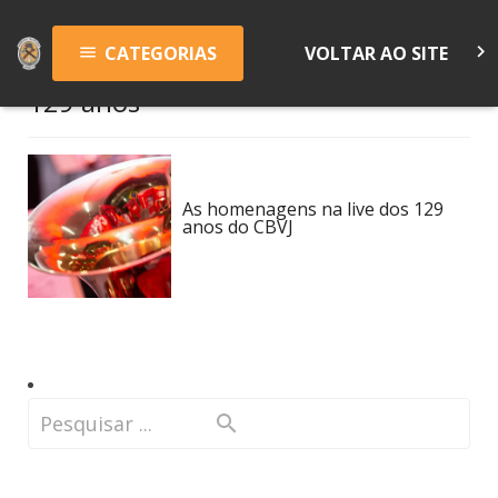
keyboard_arrow_right
CATEGORIAS
VOLTAR AO SITE
menu
129 anos
As homenagens na live dos 129
anos do CBVJ