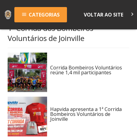
keyboard_arrow_right
CATEGORIAS
VOLTAR AO SITE
menu
1ª Corrida dos Bombeiros
Voluntários de Joinville
Corrida Bombeiros Voluntários
reúne 1,4 mil participantes
Hapvida apresenta a 1ª Corrida
Bombeiros Voluntários de
Joinville