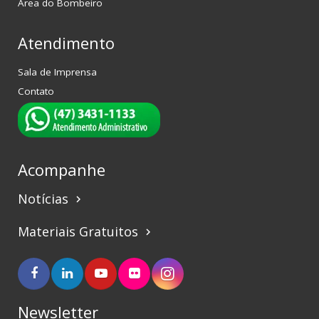
Área do Bombeiro
Atendimento
Sala de Imprensa
Contato
Acompanhe
Notícias
keyboard_arrow_right
Materiais Gratuitos
keyboard_arrow_right
Newsletter