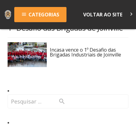
keyboard_arrow_right
CATEGORIAS
VOLTAR AO SITE
menu
1º Desafio das Brigadas de Joinville
Incasa vence o 1º Desafio das
Brigadas Industriais de Joinville