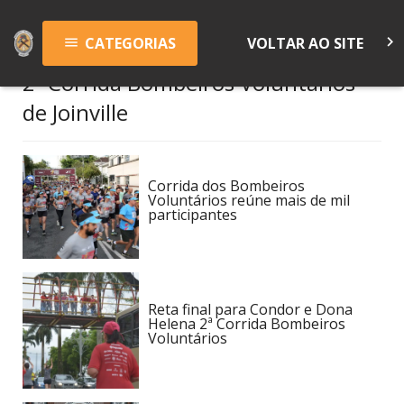
keyboard_arrow_right
CATEGORIAS
VOLTAR AO SITE
menu
2ª Corrida Bombeiros Voluntários
de Joinville
Corrida dos Bombeiros
Voluntários reúne mais de mil
participantes
Reta final para Condor e Dona
Helena 2ª Corrida Bombeiros
Voluntários