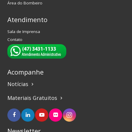
Área do Bombeiro
Atendimento
Sala de Imprensa
Contato
Acompanhe
Notícias
keyboard_arrow_right
Materiais Gratuitos
keyboard_arrow_right
Newsletter