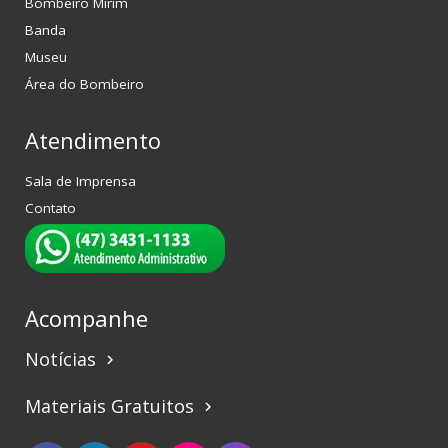
Bombeiro Mirim
Banda
Museu
Área do Bombeiro
Atendimento
Sala de Imprensa
Contato
Acompanhe
Notícias
keyboard_arrow_right
Materiais Gratuitos
keyboard_arrow_right