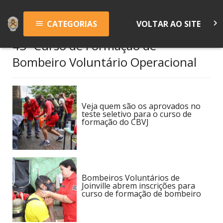
keyboard_arrow_right
CATEGORIAS
VOLTAR AO SITE
menu
43º Curso de Formação de
Bombeiro Voluntário Operacional
Veja quem são os aprovados no
teste seletivo para o curso de
formação do CBVJ
Bombeiros Voluntários de
Joinville abrem inscrições para
curso de formação de bombeiro