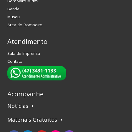
Bombeiro Mirim
Banda
Museu
Área do Bombeiro
Atendimento
Sala de Imprensa
Contato
Acompanhe
Notícias
keyboard_arrow_right
Materiais Gratuitos
keyboard_arrow_right