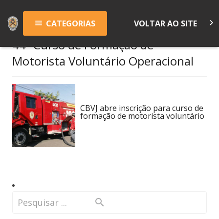
keyboard_arrow_right
CATEGORIAS
VOLTAR AO SITE
menu
44º Curso de Formação de
Motorista Voluntário Operacional
CBVJ abre inscrição para curso de
formação de motorista voluntário