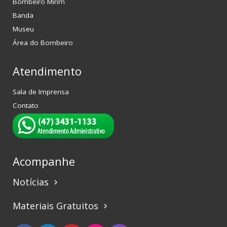
Bombeiro Mirim
Banda
Museu
Área do Bombeiro
Atendimento
Sala de Imprensa
Contato
Acompanhe
Notícias
keyboard_arrow_right
Materiais Gratuitos
keyboard_arrow_right