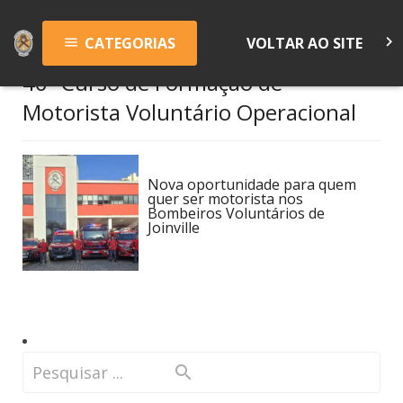
keyboard_arrow_right
CATEGORIAS
VOLTAR AO SITE
menu
46º Curso de Formação de
Motorista Voluntário Operacional
Nova oportunidade para quem
quer ser motorista nos
Bombeiros Voluntários de
Joinville