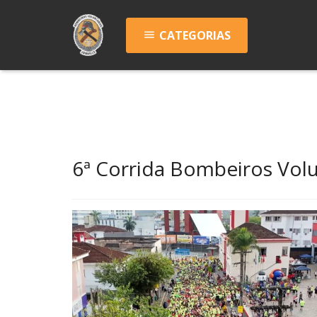
CATEGORIAS
menu
6ª Corrida Bombeiros Volun