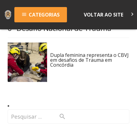
keyboard_arrow_right
CATEGORIAS
VOLTAR AO SITE
menu
6º Desafio Nacional de Trauma
Dupla feminina representa o CBVJ
em desafios de Trauma em
Concórdia