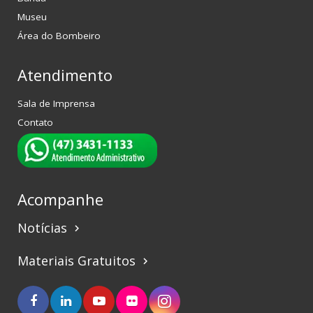
Museu
Área do Bombeiro
Atendimento
Sala de Imprensa
Contato
Acompanhe
Notícias
keyboard_arrow_right
Materiais Gratuitos
keyboard_arrow_right