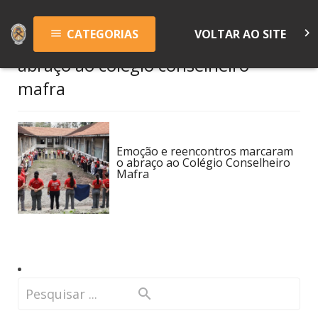
keyboard_arrow_right
CATEGORIAS
VOLTAR AO SITE
menu
abraço ao colégio conselheiro
mafra
Emoção e reencontros marcaram
o abraço ao Colégio Conselheiro
Mafra