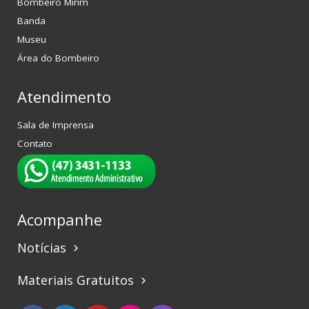
Bombeiro Mirim
Banda
Museu
Área do Bombeiro
Atendimento
Sala de Imprensa
Contato
Acompanhe
Notícias
keyboard_arrow_right
Materiais Gratuitos
keyboard_arrow_right